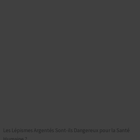
Votre Devis traitement des poissons d’argent en ligne
en 3 minutes Chrono
Les Dangers et Risques Réels du Poisson d’Argent :
Devis en ligne
Démystifier les Peurs
Les Lépismes Argentés Sont-ils Dangereux pour la Santé
Humaine ?