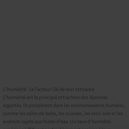
Quel est ce
Nuisible ?
Prenez une photo ou téléchargez là à travers
l’identificateur de nuisibles et obtenez une réponse
en seulement quelques secondes
Ce qui attire le Lépisme Argenté : Pourquoi Votre Domicile
Identificateur de Nuisibles
est-il Apprécié ?
L’Humidité : Le Facteur Clé de leur Attirance
L’humidité est le principal attracteur des lépismes
argentés. Ils prospèrent dans les environnements humides,
comme les salles de bains, les cuisines, les sous-sols et les
endroits sujets aux fuites d’eau. Un taux d’humidité