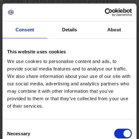
supérieur à 75% est particulièrement propice à leur
développement. Par exemple, une fuite d’eau non réparée
dans une salle de bain peut créer un environnement idéal
pour leur prolifération. L’utilisation d’un hygromètre
Consent
Details
About
permet de mesurer le taux d’humidité et d’identifier les
zones à risque.
This website uses cookies
La Chaleur : Un Confort pour leur Développement
We use cookies to personalise content and ads, to
provide social media features and to analyse our traffic.
Bien qu’ils tolèrent des températures plus fraîches, les
We also share information about your use of our site with
poissons d’argent préfèrent les environnements chauds,
our social media, advertising and analytics partners who
entre 22 et 27°C. C’est pourquoi on les retrouve souvent
may combine it with other information that you’ve
près des appareils électroménagers produisant de la
provided to them or that they’ve collected from your use
chaleur. Un chauffe-eau, un four ou même un réfrigérateur
of their services.
peuvent constituer une source de chaleur attractive. Dans
une étude, il a été constaté que la reproduction des
Consent
lépismes est optimale à 25°C.
Necessary
Selection