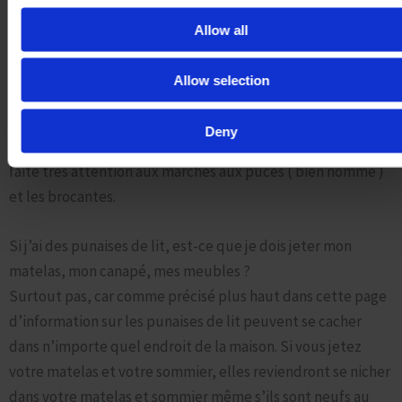
scrupuleusement leur protocole.
Allow all
Quelles sont les mesures préventives pour éviter
Allow selection
d’attraper des punaises de lit ?
Bien entendu, il faut éviter d’acheter des meubles, linges,
Deny
canapés et literie d’occasion
faite très attention aux marchés aux puces ( bien nommé )
et les brocantes.
Si j’ai des punaises de lit, est-ce que je dois jeter mon
matelas, mon canapé, mes meubles ?
Surtout pas, car comme précisé plus haut dans cette page
d’information sur les punaises de lit peuvent se cacher
dans n’importe quel endroit de la maison. Si vous jetez
votre matelas et votre sommier, elles reviendront se nicher
dans votre matelas et sommier même s’ils sont neufs au