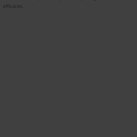
efficaces.
Demande de Prix
Pour un traitement complet efficace 1 an !