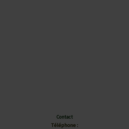
Des
Punaises de lit ?
Téléphonez
Maintenant !
Contact
Téléphone :