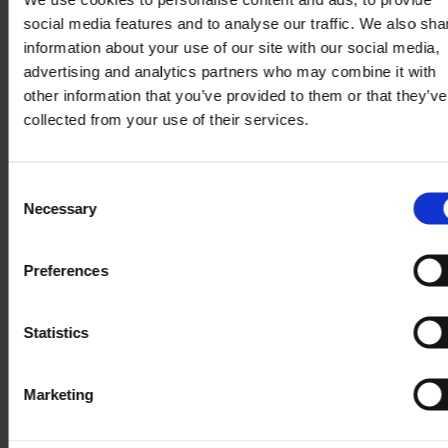
punaises de lit ?
social media features and to analyse our traffic. We also sha
information about your use of our site with our social media,
Votre médecin vous prescrira un médicament ou une
advertising and analytics partners who may combine it with
pommade à base de cortisone selon la gravité de votre
other information that you’ve provided to them or that they’ve
allergie. Cela apaisera vos démangeaisons dans un premier
collected from your use of their services.
temps. Les boutons disparaîtront au bout de quelques
jours. Certaines pommades pour les piqûres d’insectes ne
Consent
sont pas efficaces.
Necessary
Selection
En cas d’infestation de punaises de lit
Preferences
J’ai vue une punaise de lit à la maison qu’est-ce je doit faire
?
Ne surtout pas paniquer mais pour autant ne prenez la
Statistics
situation à la légère, car une seule punaise de lit survivante
peut relancer l’infestation même des mois après. Il est
Marketing
donc essentiel de faire appel à des professionnels de la
désinsectisation expérimentés et de suivre