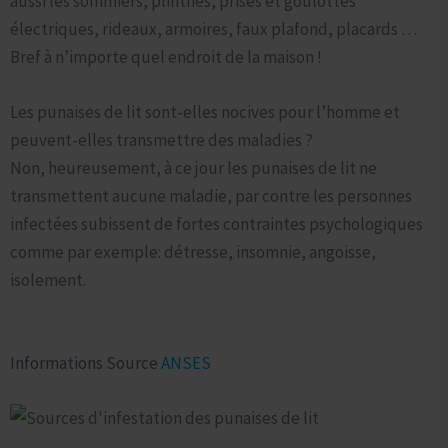
aussi les sommiers, plinthes, prises et goulottes
électriques, rideaux, armoires, faux plafond, placards …
Bref à n’importe quel endroit de la maison !
Les punaises de lit sont-elles nocives pour l’homme et
peuvent-elles transmettre des maladies ?
Non, heureusement, à ce jour les punaises de lit ne
transmettent aucune maladie, par contre les personnes
infectées subissent de fortes contraintes psychologiques
comme par exemple: détresse, insomnie, angoisse,
isolement.
Qu’elle est la source d’infestation des punaises de lit en %
Informations Source
ANSES
Les piqures de punaises de lit