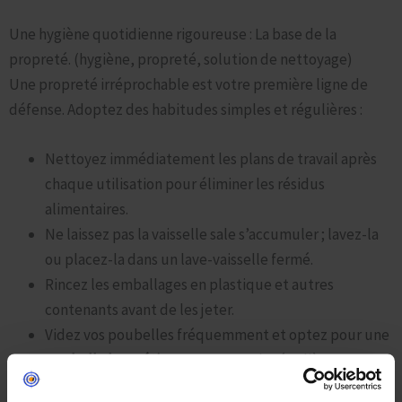
Une hygiène quotidienne rigoureuse : La base de la
propreté. (hygiène, propreté, solution de nettoyage)
Une propreté irréprochable est votre première ligne de
défense. Adoptez des habitudes simples et régulières :
Nettoyez immédiatement les plans de travail après
chaque utilisation pour éliminer les résidus
alimentaires.
Ne laissez pas la vaisselle sale s’accumuler ; lavez-la
ou placez-la dans un lave-vaisselle fermé.
Rincez les emballages en plastique et autres
contenants avant de les jeter.
Videz vos poubelles fréquemment et optez pour une
poubelle hermétique
. Nettoyez-la régulièrement
avec une solution de nettoyage comme de l’eau