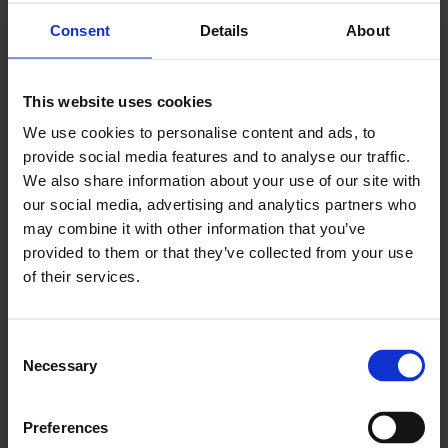
additionnée de vinaigre blanc pour désinfecter et
Consent
Details
About
neutraliser les odeurs.
Stockage optimal des aliments : Mettre la nourriture hors
de portée. (nourriture, fruits, aliments, réfrigérateur,
This website uses cookies
bocaux, conservation)
We use cookies to personalise content and ads, to
Contrôler l’accès à la nourriture est crucial. Les moucherons
provide social media features and to analyse our traffic.
ont un excellent odorat, mais ils ne peuvent pas traverser
We also share information about your use of our site with
les contenants solides.
our social media, advertising and analytics partners who
may combine it with other information that you’ve
provided to them or that they’ve collected from your use
Conservez les fruits et légumes les plus mûrs au
of their services.
réfrigérateur.
Pour les aliments qui ne vont pas au frais, placez-les
sous une cloche ou dans un garde-manger fermé.
Consent
Necessary
Selection
Utilisez des bocaux hermétiques pour les produits
secs.
Inspectez régulièrement vos réserves pour écarter
Preferences