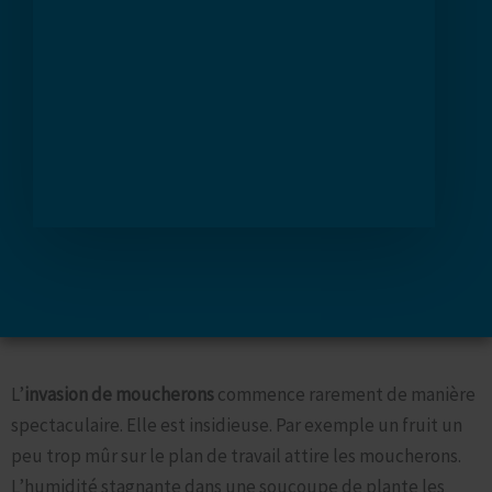
Le Fléau des Moucherons dans nos Cuisines
L’
invasion de moucherons
commence rarement de manière
spectaculaire. Elle est insidieuse. Par exemple un fruit un
peu trop mûr sur le plan de travail attire les moucherons.
L’humidité stagnante dans une soucoupe de plante les