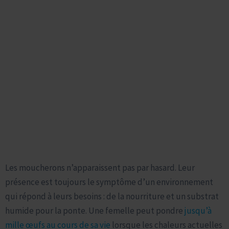
Une Photo et Identifiez quel type de Moucherons
en 2 minutes !
Ce Qui les Attire et les Fait Proliférer
Identificateur de Nuisibles
Les moucherons n’apparaissent pas par hasard. Leur
présence est toujours le symptôme d’un environnement
qui répond à leurs besoins : de la nourriture et un substrat
humide pour la ponte. Une femelle peut pondre
jusqu’à
mille œufs au cours de sa vie
lorsque les chaleurs actuelles