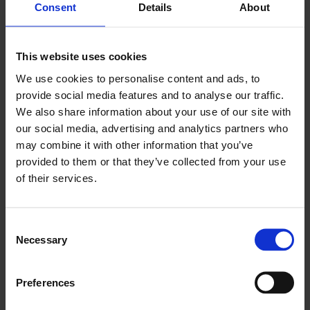
Consent
Details
About
possède les outils, les connaissances et les
produits pour mener une extermination complète.
This website uses cookies
We use cookies to personalise content and ads, to
Le diagnostic précis : l’œil de l’expert
provide social media features and to analyse our traffic.
Des techniciens expérimentés commencent par une
We also share information about your use of our site with
inspection minutieuse de vos maisons pour identifier les
our social media, advertising and analytics partners who
zones d’infestation clés de ce
nuisible
. Ce diagnostic
may combine it with other information that you’ve
provided to them or that they’ve collected from your use
permet de créer un plan de traitement sur mesure.
of their services.
Des techniciens certifiés : garantie de compétence et de
sécurité (Certibiocide)
Consent
Necessary
Selection
Faire appel à des techniciens titulaires de la certification
Certibiocide est crucial. Ce certificat, délivré par le
Preferences
ministère de l’Écologie, garantit que le professionnel a
été formé à l’utilisation sécuritaire et efficace des