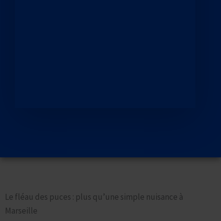
Mettre Fin Définitivement à l’Invasion de Puces dans Votre
Logement
Le fléau des puces : plus qu’une simple nuisance à
Marseille