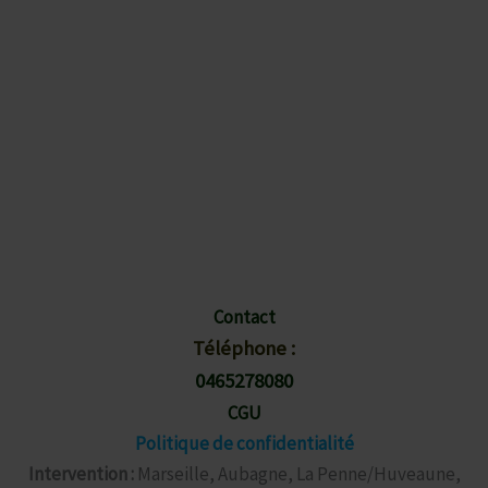
Invasion ?
Faite Appel
À un Dératisateur
Professionnel
Maintenant !
Contact
Téléphone :
0465278080
CGU
Politique de confidentialité
Intervention :
Marseille, Aubagne, La Penne/Huveaune,