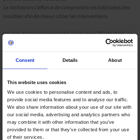
Le technicien s’efforce de comprendre les habitudes des
nuisibles afin de mieux cibler les interventions.
Un plan d’action personnalisé à lieu après l’évaluation, un
diagnostic est établi. L’expert présente un plan d’action
détaillé en expliquant les traitements prévus et les
précautions à adopter, notamment en ce qui concerne la
Consent
Details
About
sécurité des enfants, des animaux de compagnie et des
denrées alimentaires.
This website uses cookies
We use cookies to personalise content and ads, to
Les méthodes de dératisation peuvent inclure des pièges,
provide social media features and to analyse our traffic.
des appâts empoisonnés, ou la mise en place de postes
We also share information about your use of our site with
d’appâtages, selon la gravité de l’infestation et les
our social media, advertising and analytics partners who
préférences du client.
may combine it with other information that you’ve
Le dératiseur procède à l’installation des dispositifs de
provided to them or that they’ve collected from your use
of their services.
captures et/ou à l’application des produits anti-rongeurs.