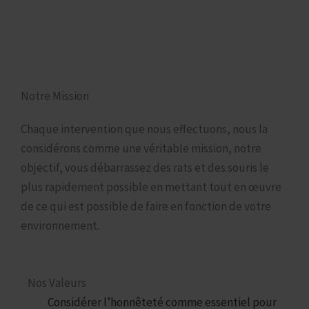
difficiles. Notre métier ne consiste pas à disperser
des appâts n’importe où et n’importe comment !
Une dératisation véritablement efficace nous oblige
à prendre en compte chaque situation spécifique.
Notre Mission
Chaque intervention que nous effectuons, nous la
considérons comme une véritable mission, notre
objectif, vous débarrassez des rats et des souris le
plus rapidement possible en mettant tout en œuvre
de ce qui est possible de faire en fonction de votre
environnement.
Nos Valeurs
Considérer l’honnêteté comme essentiel pour