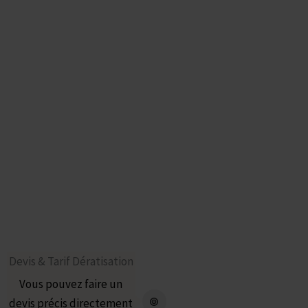
Choisir ?​
Parce que pour être efficace dans la lutte contre les
rats et les souris cela demande des compétences
vraiment professionnelles
Une Équipe hautement Qualifiée et Certifiée
Un prix abordable
100% satisfaction garantie
Dératisations dans tous les quartiers de Marseille,
Aubagne …
La Dératisation avec RADICAL
Intervention à la demande
Devis & Tarif Dératisation
Vous pouvez faire un
devis précis directement